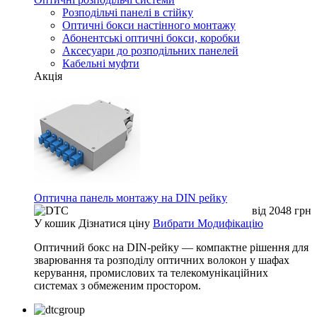
Розподільчі панелі в стійку
Оптичні бокси настінного монтажу
Абонентські оптичні бокси, коробки
Аксесуари до розподільних панелей
Кабельні муфти
Акція
Оптична панель монтажу на DIN рейку
від
2048
грн
У кошик
Дізнатися ціну
Вибрати Модифікацію
Оптичний бокс на DIN-рейку — компактне рішення для
зварювання та розподілу оптичних волокон у шафах
керування, промислових та телекомунікаційних
системах з обмеженим простором.