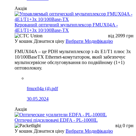
Акція
Керований оптичний мультиплексор FMUX04A -
4E1/T1+3x 10/100Base-TX
від
2099
грн
У кошик
Дізнатися ціну
Вибрати Модифікацію
FMUX04A – це PDH мультиплексор з 4x E1/T1 плюс 3x
10/100BaseTX Ethernet-комутатором, який забезпечує
мультисервісне обслуговування по подвійному (1+1)
оптоволокну.
fmux04a (4).pdf
30.05.2024
Акція
Оптичні підсилювачі EDFA - PL-1000IL
від
0
грн
У кошик
Дізнатися ціну
Вибрати Модифікацію