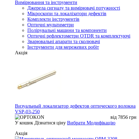
Вимірювання та інструменти
Джерела сигналу та вимірювачі потужності
Мікроскопи та локалізатори дефектів
Комплекти інструментів
Оптичні мультиметри
Полірувальні машини та компоненти
Оптичні рефлектометри OTDR та комплектуючі
Зварювальні апарати та сколювачі
Інструменти для мережевих робіт
Акція
Визуальный локализатор дефектов оптического волокна
VSP-03-250
від
7856
грн
У кошик
Дізнатися ціну
Вибрати Модифікацію
Акція