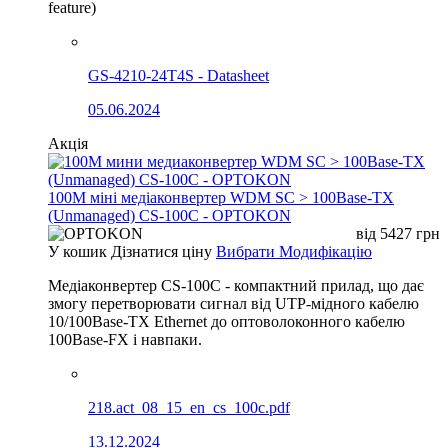
feature)
GS-4210-24T4S - Datasheet
05.06.2024
Акція
100М міні медіаконвертер WDM SC > 100Base-TX
(Unmanaged) CS-100C - OPTOKON
від
5427
грн
У кошик
Дізнатися ціну
Вибрати Модифікацію
Медіаконвертер CS-100C - компактний прилад, що дає
змогу перетворювати сигнал від UTP-мідного кабелю
10/100Base-TX Ethernet до оптоволоконного кабелю
100Base-FX і навпаки.
218.act_08_15_en_cs_100c.pdf
13.12.2024