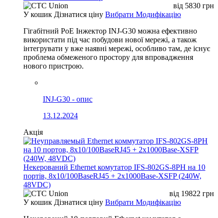
від
5830
грн
У кошик
Дізнатися ціну
Вибрати Модифікацію
Гігабітний PoE Інжектор INJ-G30 можна ефективно
використати під час побудови нової мережі, а також
інтегрувати у вже наявні мережі, особливо там, де існує
проблема обмеженого простору для впровадження
нового пристрою.
INJ-G30 - опис
13.12.2024
Акція
Некерований Ethernet комутатор IFS-802GS-8PH на 10
портів, 8x10/100BaseRJ45 + 2x1000Base-XSFP (240W,
48VDC)
від
19822
грн
У кошик
Дізнатися ціну
Вибрати Модифікацію