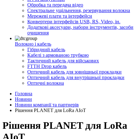
Обробка та передача відео
Спектральне ущільнення, резервування волокна
Мережеві плати та інтерфейси
Конвертери інтерфейсів USB, RS, Video, ін.
Додаткові аксесуари, набори інструментів, засоби
очищення
Волокно і кабель
Гібридний кабель
Кабелі з армованою трубкою
Тактичний кабель для військових
FTTH Drop кабель
Оптичний кабель для зовнішньої прокладки
Оптичний кабель для внутрішньої прокладки
Оптичні волокна
Головна
Новини
Новини компанії та партнерів
Рішення PLANET для LoRa AIoT
Рішення PLANET для LoRa
AIoT