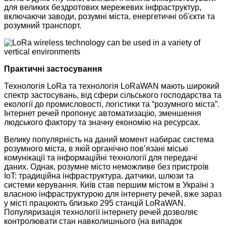
для великих бездротових мережевих інфраструктур,
включаючи заводи, розумні міста, енергетичні об'єкти та
розумний транспорт.
Практичні застосування
Технологія LoRa та технологія LoRaWAN мають широкий
спектр застосувань, від сфери сільського господарства та
екології до промисловості, логістики та “розумного міста”.
Інтернет речей пропонує автоматизацію, зменшення
людського фактору та значну економію на ресурсах.
Велику популярність на даний момент набирає система
розумного міста, в якій органічно пов’язані міські
комунікації та інформаційні технології для передачі
даних. Однак, розумне місто неможливе без пристроїв
IoT: традиційна інфраструктура. датчики, шлюзи та
системи керування. Київ став першим містом в Україні з
власною інфраструктурою для інтернету речей, вже зараз
у місті працюють близько 295 станцій LoRaWAN.
Популяризація технології інтернету речей дозволяє
контролювати стан навколишнього (на випадок