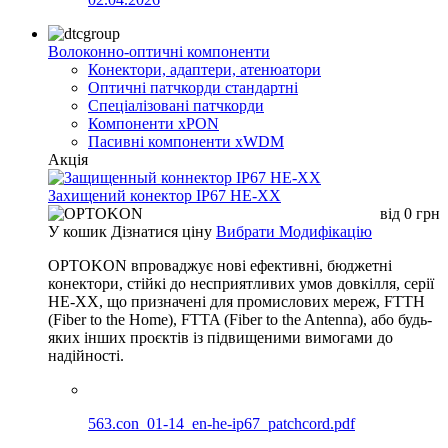
Волоконно-оптичні компоненти
Конектори, адаптери, атенюатори
Оптичні патчкорди стандартні
Спеціалізовані патчкорди
Компоненти xPON
Пасивні компоненти xWDM
Акція
Захищений конектор IP67 HE-XX
від
0
грн
У кошик
Дізнатися ціну
Вибрати Модифікацію
OPTOKON впроваджує нові ефективні, бюджетні
конектори, стійкі до несприятливих умов довкілля, серії
HE-XX, що призначені для промислових мереж, FTTH
(Fiber to the Home), FTTA (Fiber to the Antenna), або будь-
яких інших проєктів із підвищеними вимогами до
надійності.
563.con_01-14_en-he-ip67_patchcord.pdf