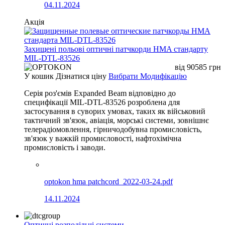
04.11.2024
Акція
Захищені польові оптичні патчкорди HMA стандарту
MIL-DTL-83526
від
90585
грн
У кошик
Дізнатися ціну
Вибрати Модифікацію
Серія роз'ємів Expanded Beam відповідно до
специфікації MIL-DTL-83526 розроблена для
застосування в суворих умовах, таких як військовий
тактичний зв'язок, авіація, морські системи, зовнішнє
телерадіомовлення, гірничодобувна промисловість,
зв'язок у важкій промисловості, нафтохімічна
промисловість і заводи.
optokon hma patchcord_2022-03-24.pdf
14.11.2024
Оптичні розподільчі системи