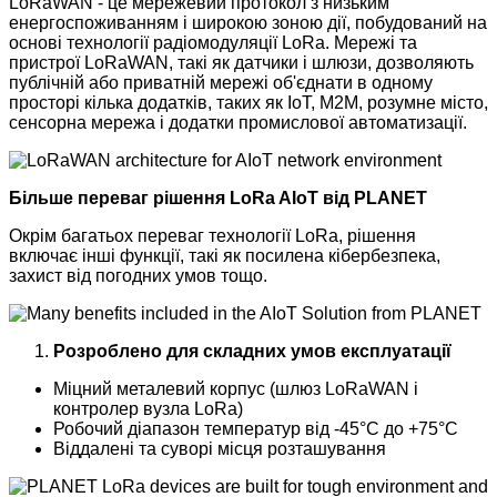
LoRaWAN - це мережевий протокол з низьким
енергоспоживанням і широкою зоною дії, побудований на
основі технології радіомодуляції LoRa. Мережі та
пристрої LoRaWAN, такі як датчики і шлюзи, дозволяють
публічній або приватній мережі об'єднати в одному
просторі кілька додатків, таких як IoT, M2M, розумне місто,
сенсорна мережа і додатки промислової автоматизації.
Більше переваг рішення LoRa AIoT від PLANET
Окрім багатьох переваг технології LoRa, рішення
включає інші функції, такі як посилена кібербезпека,
захист від погодних умов тощо.
Розроблено для складних умов експлуатації
Міцний металевий корпус (шлюз LoRaWAN і
контролер вузла LoRa)
Робочий діапазон температур від -45°C до +75°C
Віддалені та суворі місця розташування