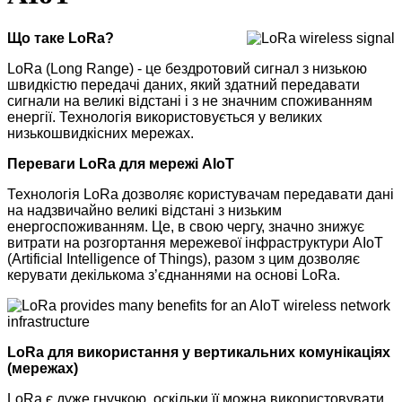
Що таке LoRa?
LoRa (Long Range) - це бездротовий сигнал з низькою
швидкістю передачі даних, який здатний передавати
сигнали на великі відстані і з не значним споживанням
енергії. Технологія використовується у великих
низькошвидкісних мережах.
Переваги LoRa для мережі AIoT
Технологія LoRa дозволяє користувачам передавати дані
на надзвичайно великі відстані з низьким
енергоспоживанням. Це, в свою чергу, значно знижує
витрати на розгортання мережевої інфраструктури AIoT
(Artificial Intelligence of Things), разом з цим дозволяє
керувати декількома з’єднаннями на основі LoRa.
LoRa для використання у вертикальних комунікаціях
(мережах)
LoRa є дуже гнучкою, оскільки її можна використовувати