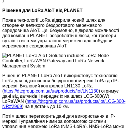
)
Рішення для LoRa AIoT від PLANET
Поява технології LoRa відкрила новий шлях для
створення великого бездротового мережевого
середовища AIoT. Це, безумовно, відкрило можливості
для компанії PLANET розробляти шлюзи, контролери
вузлів і системи управління мережею для побудови
мережевого середовища AIoT.
Рішення PLANET LoRa AIoT використовує технологію
LoRa для підключення бездротової мережі LoRa до IP-
мережі. Вузловий контролер LN1130 LoRa
(
https://dtcgroup.com.ua/ua/products/iot/LN1130
) отримує
дані від датчиків і передає їх на шлюз LCG-300(W)
LoRaWAN (
https://dtcgroup.com.ua/ua/products/iot/LCG-300-
NR#2969
) на відстань до 10 км.
Потім шлюз перетворить дані для використання в IP-
мережі і управління ними за допомогою системи
управління мережею LoRa (NMS-LoRa). NMS-LoRa може