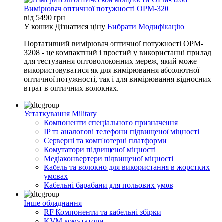
Вимірювач оптичної потужності OPM-320
від
5490
грн
У кошик
Дізнатися ціну
Вибрати Модифікацію
Портативний вимірювач оптичної потужності OPM-
3208 - це компактний і простий у використанні прилад
для тестування оптоволоконних мереж, який може
використовуватися як для вимірювання абсолютної
оптичної потужності, так і для вимірювання відносних
втрат в оптичних волокнах.
Устаткування Military
Компоненти спеціального призначення
IP та аналогові телефони підвищеної міцності
Серверні та комп'ютерні платформи
Комутатори підвищеної міцності
Медіаконвертери підвищеної міцності
Кабель та волокно для використання в жорстких
умовах
Кабельні барабани для польових умов
Інше обладнання
RF Компоненти та кабельні збірки
KVM комутатори