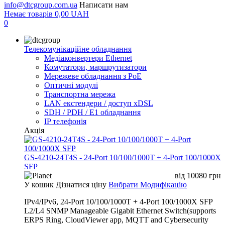
info@dtcgroup.com.ua
Написати нам
Немає товарів
0,00
UAH
0
Телекомунікаційне обладнання
Медіаконвертери Ethernet
Комутатори, маршрутизатори
Мережеве обладнання з PoE
Оптичні модулі
Транспортна мережа
LAN екстендери / доступ xDSL
SDH / PDH / E1 обладнання
IP телефонія
Акція
GS-4210-24T4S - 24-Port 10/100/1000T + 4-Port 100/1000X
SFP
від
10080
грн
У кошик
Дізнатися ціну
Вибрати Модифікацію
IPv4/IPv6, 24-Port 10/100/1000T + 4-Port 100/1000X SFP
L2/L4 SNMP Manageable Gigabit Ethernet Switch(supports
ERPS Ring, CloudViewer app, MQTT and Cybersecurity