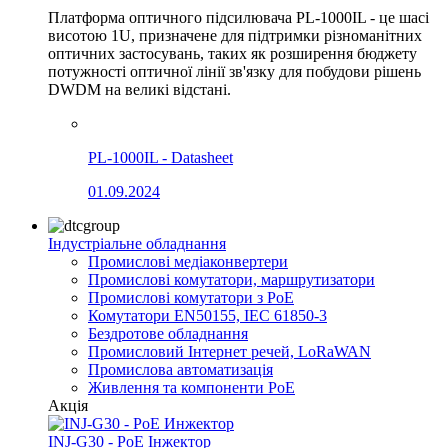
Платформа оптичного підсилювача PL-1000IL - це шасі
висотою 1U, призначене для підтримки різноманітних
оптичних застосувань, таких як розширення бюджету
потужності оптичної лінії зв'язку для побудови рішень
DWDM на великі відстані.
PL-1000IL - Datasheet
01.09.2024
Індустріальне обладнання
Промислові медіаконвертери
Промислові комутатори, маршрутизатори
Промислові комутатори з PoE
Комутатори EN50155, IEC 61850-3
Бездротове обладнання
Промисловий Інтернет речей, LoRaWAN
Промислова автоматизація
Живлення та компоненти PoE
Акція
INJ-G30 - PoE Інжектор