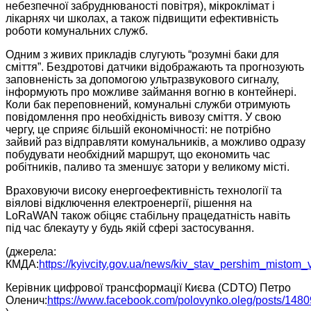
небезпечної забруднюваності повітря), мікроклімат і
лікарнях чи школах, а також підвищити ефективність
роботи комунальних служб.
Одним з живих прикладів слугують “розумні баки для
сміття”. Бездротові датчики відображають та прогнозують
заповненість за допомогою ультразвукового сигналу,
інформують про можливе займання вогню в контейнері.
Коли бак переповнений, комунальні служби отримують
повідомлення про необхідність вивозу сміття. У свою
чергу, це сприяє більшій економічності: не потрібно
зайвий раз відправляти комунальників, а можливо одразу
побудувати необхідний маршрут, що економить час
робітників, паливо та зменшує затори у великому місті.
Враховуючи високу енергоефективність технології та
віялові відключення електроенергії, рішення на
LoRaWAN також обіцяє стабільну працедатність навіть
під час блекауту у будь якій сфері застосування.
(джерела:
КМДА:
https://kyivcity.gov.ua/news/kiv_stav_pershim_mistom_
Керівник цифрової трансформації Києва (CDTO) Петро
Оленич:
https://www.facebook.com/polovynko.oleg/posts/14