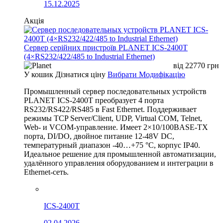
15.12.2025
Акція
Сервер серійних пристроїв PLANET ICS-2400T
(4×RS232/422/485 to Industrial Ethernet)
від
22770
грн
У кошик
Дізнатися ціну
Вибрати Модифікацію
Промышленный сервер последовательных устройств
PLANET ICS-2400T преобразует 4 порта
RS232/RS422/RS485 в Fast Ethernet. Поддерживает
режимы TCP Server/Client, UDP, Virtual COM, Telnet,
Web- и VCOM-управление. Имеет 2×10/100BASE-TX
порта, DI/DO, двойное питание 12-48V DC,
температурный диапазон -40…+75 °C, корпус IP40.
Идеальное решение для промышленной автоматизации,
удалённого управления оборудованием и интеграции в
Ethernet-сеть.
ICS-2400T
02.04.2026