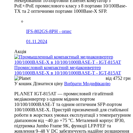
Некерований 10-портовий Ethernet комутатор з
PoE+/PoE промислового класу з 8 портами 10/100Base-
TX та 2 оптичними портами 1000Base-X SFP.
IFS-802GS-8PH - опис
01.11.2024
Акція
Промисловий компактний медіаконвертер
100/1000BASE-X в 10/100/1000BASE-T - IGT-815AT
від
4752
грн
У кошик
Дізнатися ціну
Вибрати Модифікацію
PLANET IGT-815AT — промисловий гігабітний
медіаконвертер з одним мідним портом
10/100/1000BASE-T та одним оптичним SFP-портом
100/1000BASE-X. Пристрій призначений для стабільної
роботи в жорстких умовах експлуатації з температурним
діапазоном від −40 до +75 °C. Металевий корпус IP30,
підтримка Jumbo Frame 9K, функції LFP/FEF та
живлення 9–48 V DC забезпечують надійне розширення