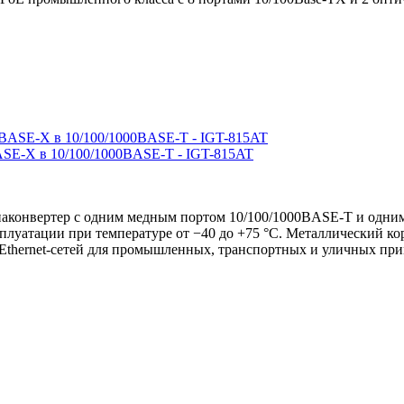
SE-X в 10/100/1000BASE-T - IGT-815AT
онвертер с одним медным портом 10/100/1000BASE-T и одним
сплуатации при температуре от −40 до +75 °C. Металлический к
Ethernet-сетей для промышленных, транспортных и уличных пр