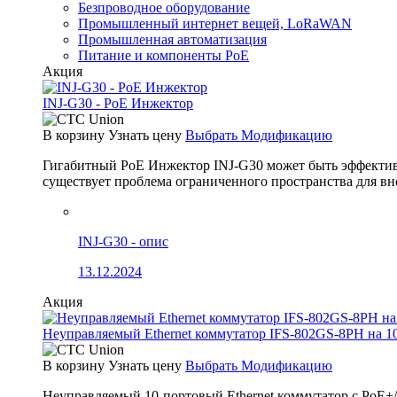
Безпроводное оборудование
Промышленный интернет вещей, LoRaWAN
Промышленная автоматизация
Питание и компоненты PoE
Акция
INJ-G30 - PoE Инжектор
В корзину
Узнать цену
Выбрать Модификацию
Гигабитный PoE Инжектор INJ-G30 может быть эффективно
существует проблема ограниченного пространства для вн
INJ-G30 - опис
13.12.2024
Акция
Неуправляемый Ethernet коммутатор IFS-802GS-8PH на 1
В корзину
Узнать цену
Выбрать Модификацию
Неуправляемый 10-портовый Ethernet коммутатор с PoE+