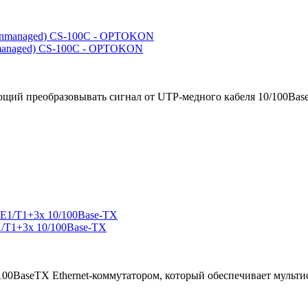
managed) CS-100C - OPTOKON
щий преобразовывать сигнал от UTP-медного кабеля 10/100Base-
/T1+3x 10/100Base-TX
100BaseTX Ethernet-коммутатором, который обеспечивает мульти