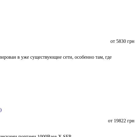
от
5830
грн
ирован в уже существующие сети, особенно там, где
от
19822
грн
ическими портами 1000Base-X SFP.