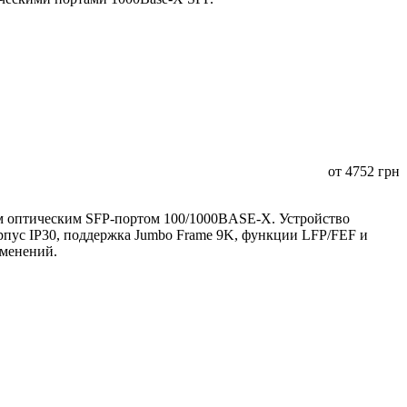
от
4752
грн
 оптическим SFP-портом 100/1000BASE-X. Устройство
орпус IP30, поддержка Jumbo Frame 9K, функции LFP/FEF и
именений.