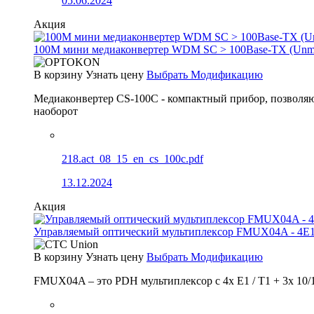
05.06.2024
Акция
100М мини медиаконвертер WDM SC > 100Base-TX (Un
В корзину
Узнать цену
Выбрать Модификацию
Медиаконвертер CS-100C - компактный прибор, позволяю
наоборот
218.act_08_15_en_cs_100c.pdf
13.12.2024
Акция
Управляемый оптический мультиплексор FMUX04A - 4E1
В корзину
Узнать цену
Выбрать Модификацию
FMUX04A – это PDH мультиплексор с 4x E1 / T1 + 3x 10/