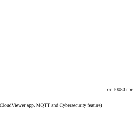
от
10080
грн
CloudViewer app, MQTT and Cybersecurity feature)