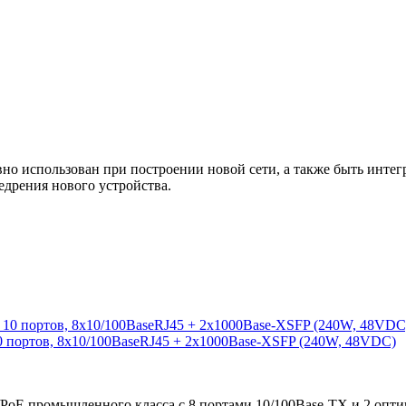
 использован при построении новой сети, а также быть интегр
едрения нового устройства.
0 портов, 8x10/100BaseRJ45 + 2x1000Base-XSFP (240W, 48VDC)
/PoE промышленного класса с 8 портами 10/100Base-TX и 2 опт