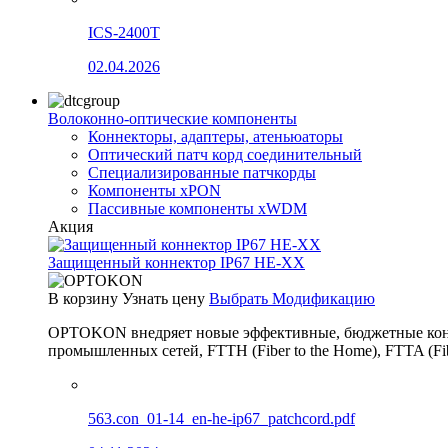
ICS-2400T
02.04.2026
Волоконно-оптические компоненты
Коннекторы, адаптеры, атеньюаторы
Оптический патч корд соединительный
Специализированные патчкорды
Компоненты xPON
Пассивные компоненты xWDM
Акция
Защищенный коннектор IP67 HE-XX
В корзину
Узнать цену
Выбрать Модификацию
OPTOKON внедряет новые эффективные, бюджетные конн
промышленных сетей, FTTH (Fiber to the Home), FTTA (F
563.con_01-14_en-he-ip67_patchcord.pdf