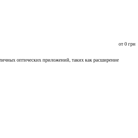
от
0
грн
зличных оптических приложений, таких как расширение