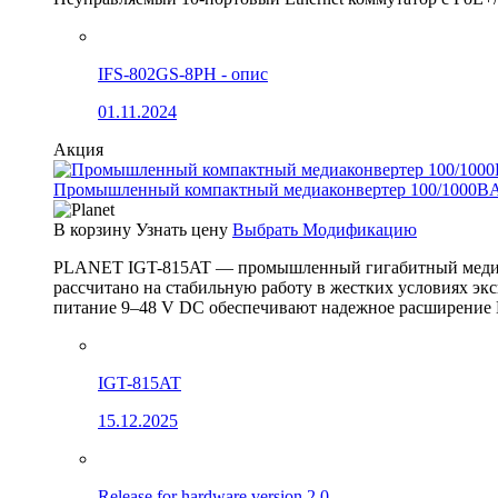
IFS-802GS-8PH - опис
01.11.2024
Акция
Промышленный компактный медиаконвертер 100/1000BA
В корзину
Узнать цену
Выбрать Модификацию
PLANET IGT-815AT — промышленный гигабитный медиак
рассчитано на стабильную работу в жестких условиях эк
питание 9–48 V DC обеспечивают надежное расширение 
IGT-815AT
15.12.2025
Release for hardware version 2.0.