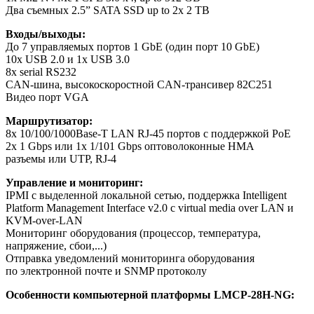
Два съемных 2.5” SATA SSD up to 2x 2 TB
Входы/выходы:
До 7 управляемых портов 1 GbE (один порт 10 GbE)
10x USB 2.0 и 1x USB 3.0
8x serial RS232
CAN-шина, высокоскоростной CAN-трансивер 82C251
Видео порт VGA
Маршрутизатор:
8x 10/100/1000Base-T LAN RJ-45 портов с поддержкой PoE
2x 1 Gbps или 1x 1/101 Gbps оптоволоконные HMA
разъемы или UTP, RJ-4
Управление и мониторинг:
IPMI с выделенной локальной сетью, поддержка Intelligent
Platform Management Interface v2.0 с virtual media over LAN и
KVM-over-LAN
Мониторинг оборудования (процессор, температура,
напряжение, сбои,...)
Отправка уведомлений мониторинга оборудования
по электронной почте и SNMP протоколу
Особенности
компьютерной платформы
LMCP-28H-NG: