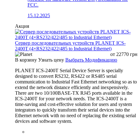
FCC.
15.12.2025
Акция
Сервер последовательных устройств PLANET ICS-
2400T (4×RS232/422/485 to Industrial Ethernet)
от
22770
грн
В корзину
Узнать цену
Выбрать Модификацию
PLANET ICS-2400T Serial Device Server is specially
designed to convert RS232, RS422 or RS485 serial
communication to Industrial Fast Ethernet networking so as to
extend the network distance efficiently and inexpensively.
There are two 10/100BASE-TX RJ45 ports available in the
ICS-2400T for your network needs. The ICS-2400T is a
time-saving and cost-effective solution for users and system
integrators to quickly transform their serial devices into the
Ethernet network with no need of replacing the existing serial
devices and software system.