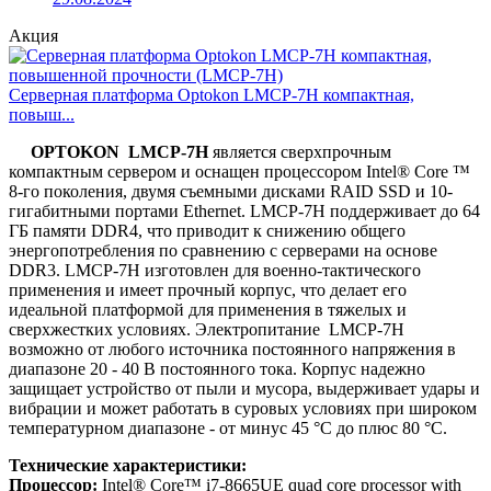
Акция
Серверная платформа Optokon LMCP-7H компактная,
повыш...
OPTOKON LMCP-7H
является сверхпрочным
компактным сервером и оснащен процессором Intel® Core ™
8-го поколения, двумя съемными дисками RAID SSD и 10-
гигабитными портами Ethernet. LMCP-7H поддерживает до 64
ГБ памяти DDR4, что приводит к снижению общего
энергопотребления по сравнению с серверами на основе
DDR3. LMCP-7H изготовлен для военно-тактического
применения и имеет прочный корпус, что делает его
идеальной платформой для применения в тяжелых и
сверхжестких условиях. Электропитание LMCP-7H
возможно от любого источника постоянного напряжения в
диапазоне 20 - 40 В постоянного тока. Корпус надежно
защищает устройство от пыли и мусора, выдерживает удары и
вибрации и может работать в суровых условиях при широком
температурном диапазоне - от минус 45 °C до плюс 80 °C.
Технические характеристики:
Процессор:
Intel® Core™ i7-8665UE quad core processor with