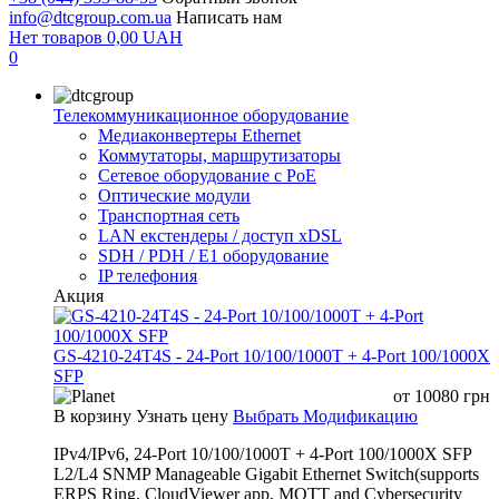
info@dtcgroup.com.ua
Написать нам
Нет товаров
0,00
UAH
0
Телекоммуникационное оборудование
Медиаконвертеры Ethernet
Коммутаторы, маршрутизаторы
Сетевое оборудование с PoE
Оптические модули
Транспортная сеть
LAN екстендеры / доступ xDSL
SDH / PDH / E1 оборудование
IP телефония
Акция
GS-4210-24T4S - 24-Port 10/100/1000T + 4-Port 100/1000X
SFP
от
10080
грн
В корзину
Узнать цену
Выбрать Модификацию
IPv4/IPv6, 24-Port 10/100/1000T + 4-Port 100/1000X SFP
L2/L4 SNMP Manageable Gigabit Ethernet Switch(supports
ERPS Ring, CloudViewer app, MQTT and Cybersecurity