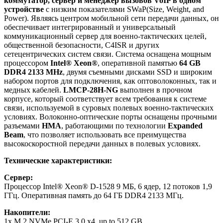
коммутатор, сервер и менеджер вызовов VoIP в одном
устройстве
с низким показателями SWaP(Size, Weight, and
Power). Являясь центром мобильной сети передачи данных, он
обеспечивает интегрированный и универсальный
коммуникационный сервер для военно-тактических целей,
общественной безопасности, C4ISR и других
сетецентрических систем связи. Система оснащена мощным
процессором
Intel® Xeon®
, оперативной памятью
64 GB
DDR4 2133 MHz
, двумя съемными дисками SSD и широким
набором портов для подключения, как оптоволоконных, так и
медных кабелей.
LMCP-28H-NG
выполнен в прочном
корпусе, который соответствует всем требования к системе
связи, используемой в суровых полевых военно-тактических
условиях. Волоконно-оптические порты оснащены прочными
разъемами
HMA
, работающими по технологии
Expanded
Beam
, что позволяет использовать все преимущества
высокоскоростной передачи данных в полевых условиях.
Технические характеристики:
Сервер:
Процессор Intel® Xeon® D-1528 9 МБ, 6 ядер, 12 потоков 1,9
ГГц. Оперативная память до 64 ГБ DDR4 2133 МГц.
Накопители:
1x M.2 NVMe PCI-E 3.0 x4, up to 512 GB