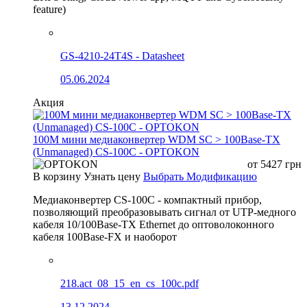
feature)
GS-4210-24T4S - Datasheet
05.06.2024
Акция
100М мини медиаконвертер WDM SC > 100Base-TX
(Unmanaged) CS-100C - OPTOKON
от
5427
грн
В корзину
Узнать цену
Выбрать Модификацию
Медиаконвертер CS-100C - компактный прибор,
позволяющий преобразовывать сигнал от UTP-медного
кабеля 10/100Base-TX Ethernet до оптоволоконного
кабеля 100Base-FX и наоборот
218.act_08_15_en_cs_100c.pdf
13.12.2024