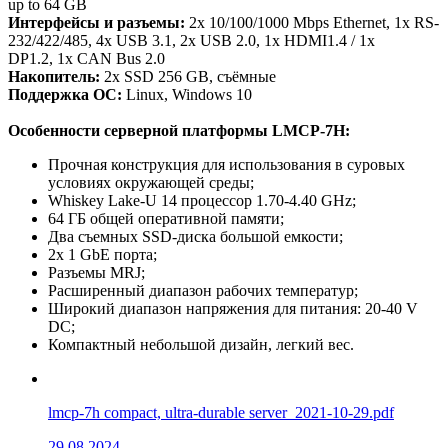
up to 64 GB
Интерфейсы и разъемы:
2x 10/100/1000 Mbps Ethernet, 1x RS-
232/422/485, 4x USB 3.1, 2x USB 2.0, 1x HDMI1.4 / 1x
DP1.2, 1x CAN Bus 2.0
Накопитель:
2x SSD 256 GB, съёмные
Поддержка ОС:
Linux, Windows 10
Особенности серверной платформы LMCP-7H:
Прочная конструкция для использования в суровых
условиях окружающей среды;
Whiskey Lake-U 14 процессор 1.70-4.40 GHz;
64 ГБ общей оперативной памяти;
Два съемных SSD-диска большой емкости;
2x 1 GbE порта;
Разъемы MRJ;
Расширенный диапазон рабочих температур;
Широкий диапазон напряжения для питания: 20-40 V
DC;
Компактный небольшой дизайн, легкий вес.
lmcp-7h compact, ultra-durable server_2021-10-29.pdf
29.08.2024