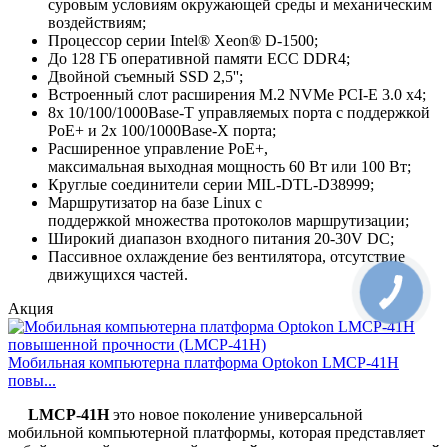
суровым условиям окружающей среды и механическим
воздействиям;
Процессор серии Intel® Xeon® D-1500;
До 128 ГБ оперативной памяти ECC DDR4;
Двойной съемный SSD 2,5'';
Встроенный слот расширения M.2 NVMe PCI-E 3.0 x4;
8x 10/100/1000Base-T управляемых порта с поддержкой
PoE+ и 2x 100/1000Base-X порта;
Расширенное управление PoE+,
максимальная выходная мощность 60 Вт или 100 Вт;
Круглые соединители серии MIL-DTL-D38999;
Маршрутизатор на базе Linux с
поддержкой множества протоколов маршрутизации;
Широкий диапазон входного питания 20-30V DC;
Пассивное охлаждение без вентилятора, отсутствие
движущихся частей.
Акция
Мобильная компьютерна платформа Optokon LMCP-41H
повы...
LMCP-41H
это новое поколение универсальной
мобильной компьютерной платформы, которая представляет