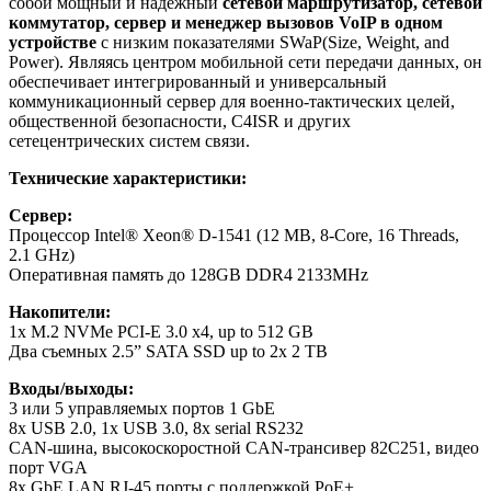
собой мощный и надежный
сетевой маршрутизатор, сетевой
коммутатор, сервер и менеджер вызовов VoIP в одном
устройстве
с низким показателями SWaP(Size, Weight, and
Power). Являясь центром мобильной сети передачи данных, он
обеспечивает интегрированный и универсальный
коммуникационный сервер для военно-тактических целей,
общественной безопасности, C4ISR и других
сетецентрических систем связи.
Технические характеристики:
Сервер:
Процессор Intel® Xeon® D-1541 (12 MB, 8-Core, 16 Threads,
2.1 GHz)
Оперативная память до 128GB DDR4 2133MHz
Накопители:
1x M.2 NVMe PCI-E 3.0 x4, up to 512 GB
Два съемных 2.5” SATA SSD up to 2x 2 TB
Входы/выходы:
3 или 5 управляемых портов 1 GbE
8x USB 2.0, 1x USB 3.0, 8x serial RS232
CAN-шина, высокоскоростной CAN-трансивер 82C251, видео
порт VGA
8x GbE LAN RJ-45 порты с поддержкой PoE+