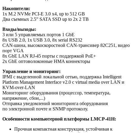
Накопители:
1x M.2 NVMe PCI-E 3.0 x4, up to 512 GB
Два съемных 2.5” SATA SSD up to 2x 2 TB
Входы/выходы:
3 или 5 управляемых портов 1 GbE
8x USB 2.0, 1x USB 3.0, 8x serial RS232
CAN-шина, высокоскоростной CAN-трансивер 82C251, видео
порт VGA
8x GbE LAN RJ-45 порты с поддержкой PoE+
2x GbE оптоволоконные HMA коннекторы
Управление и мониторинг:
IPMI с выделенной локальной сетью, поддержка Intelligent
Platform Management Interface v2.0 с virtual media over LAN и
KVM-over-LAN
Мониторинг оборудования (процессор, температура,
напряжение, сбои,...)
Отправка уведомлений мониторинга оборудования
по электронной почте и SNMP протоколу.
Особенности
компьютерной платформы LMCP-41H:
Прочная компактная конструкция, устойчивая к