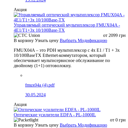
Акция
Управляемый оптический мультиплексор FMUX04A -
4E1/T1+3x 10/100Base-TX
от
2099
грн
В корзину
Узнать цену
Выбрать Модификацию
FMUX04A – это PDH мультиплексор с 4x E1 / T1 + 3x
10/100BaseTX Ethernet-коммутатором, который
обеспечивает мультисервисное обслуживание по
двойному (1+1) оптоволокну.
fmux04a (4).pdf
30.05.2024
Акция
Оптические усилители EDFA - PL-1000IL
от
0
грн
В корзину
Узнать цену
Выбрать Модификацию