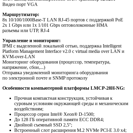
Видео порт VGA
Маршрутизатор:
8x 10/100/1000Base-T LAN RJ-45 портов с поддержкой PoE
2x 1 Gbps или 1x 1/101 Gbps оптоволоконные HMA
разъемы или UTP, RJ-4
Управление и мониторинг:
IPMI с выделенной локальной сетью, поддержка Intelligent
Platform Management Interface v2.0 с virtual media over LAN и
KVM-over-LAN
Мониторинг оборудования (процессор, температура,
напряжение, сбои,...)
Отправка уведомлений мониторинга оборудования
по электронной почте и SNMP протоколу
Особенности
компьютерной платформы
LMCP-28H-NG:
Прочная компактная конструкция, устойчивая к
суровым условиям окружающей среды и механическим
воздействиям;
Процессор серии Intel® Xeon® D-1500;
До 128 ГБ оперативной памяти ECC DDR4;
Двойной съемный SSD 2,5'';
Встроенный слот расширения M.2 NVMe PCI-E 3.0 x4;