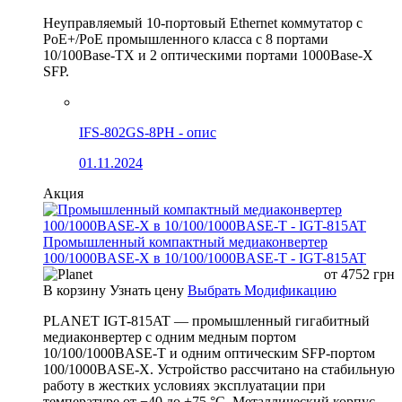
Неуправляемый 10-портовый Ethernet коммутатор с
PoE+/PoE промышленного класса с 8 портами
10/100Base-TX и 2 оптическими портами 1000Base-X
SFP.
IFS-802GS-8PH - опис
01.11.2024
Акция
Промышленный компактный медиаконвертер
100/1000BASE-X в 10/100/1000BASE-T - IGT-815AT
от
4752
грн
В корзину
Узнать цену
Выбрать Модификацию
PLANET IGT-815AT — промышленный гигабитный
медиаконвертер с одним медным портом
10/100/1000BASE-T и одним оптическим SFP-портом
100/1000BASE-X. Устройство рассчитано на стабильную
работу в жестких условиях эксплуатации при
температуре от −40 до +75 °C. Металлический корпус