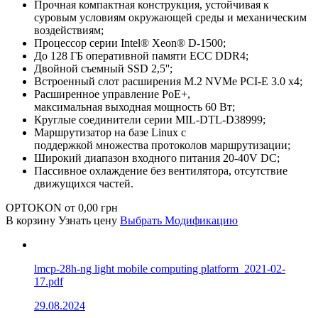
Прочная компактная конструкция, устойчивая к
суровым условиям окружающей среды и механическим
воздействиям;
Процессор серии Intel® Xeon® D-1500;
До 128 ГБ оперативной памяти ECC DDR4;
Двойной съемный SSD 2,5'';
Встроенный слот расширения M.2 NVMe PCI-E 3.0 x4;
Расширенное управление PoE+,
максимальная выходная мощность 60 Вт;
Круглые соединители серии MIL-DTL-D38999;
Маршрутизатор на базе Linux с
поддержкой множества протоколов маршрутизации;
Широкий диапазон входного питания 20-40V DC;
Пассивное охлаждение без вентилятора, отсутствие
движущихся частей.
OPTOKON
от
0,00
грн
В корзину
Узнать цену
Выбрать Модификацию
lmcp-28h-ng light mobile computing platform_2021-02-
17.pdf
29.08.2024