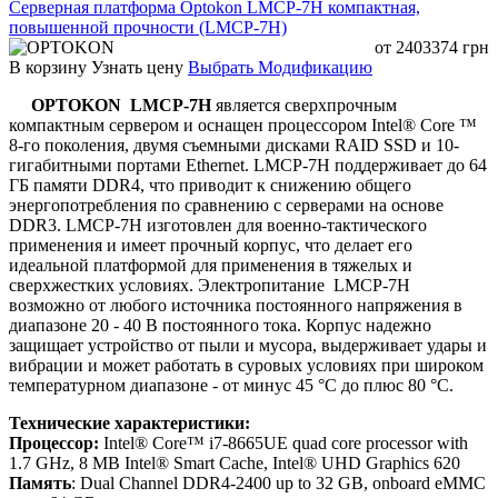
Серверная платформа Optokon LMCP-7H компактная,
повышенной прочности (LMCP-7H)
от
2403374
грн
В корзину
Узнать цену
Выбрать Модификацию
OPTOKON LMCP-7H
является сверхпрочным
компактным сервером и оснащен процессором Intel® Core ™
8-го поколения, двумя съемными дисками RAID SSD и 10-
гигабитными портами Ethernet. LMCP-7H поддерживает до 64
ГБ памяти DDR4, что приводит к снижению общего
энергопотребления по сравнению с серверами на основе
DDR3. LMCP-7H изготовлен для военно-тактического
применения и имеет прочный корпус, что делает его
идеальной платформой для применения в тяжелых и
сверхжестких условиях. Электропитание LMCP-7H
возможно от любого источника постоянного напряжения в
диапазоне 20 - 40 В постоянного тока. Корпус надежно
защищает устройство от пыли и мусора, выдерживает удары и
вибрации и может работать в суровых условиях при широком
температурном диапазоне - от минус 45 °C до плюс 80 °C.
Технические характеристики:
Процессор:
Intel® Core™ i7-8665UE quad core processor with
1.7 GHz, 8 MB Intel® Smart Cache, Intel® UHD Graphics 620
Память
: Dual Channel DDR4-2400 up to 32 GB, onboard eMMC