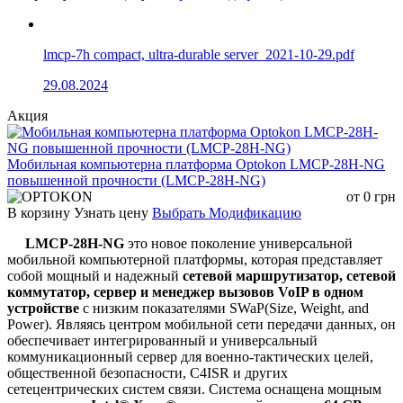
lmcp-7h compact, ultra-durable server_2021-10-29.pdf
29.08.2024
Акция
Мобильная компьютерна платформа Optokon LMCP-28H-NG
повышенной прочности (LMCP-28H-NG)
от
0
грн
В корзину
Узнать цену
Выбрать Модификацию
LMCP-28H-NG
это новое поколение универсальной
мобильной компьютерной платформы, которая представляет
собой мощный и надежный
сетевой маршрутизатор, сетевой
коммутатор, сервер и менеджер вызовов VoIP в одном
устройстве
с низким показателями SWaP(Size, Weight, and
Power). Являясь центром мобильной сети передачи данных, он
обеспечивает интегрированный и универсальный
коммуникационный сервер для военно-тактических целей,
общественной безопасности, C4ISR и других
сетецентрических систем связи. Система оснащена мощным