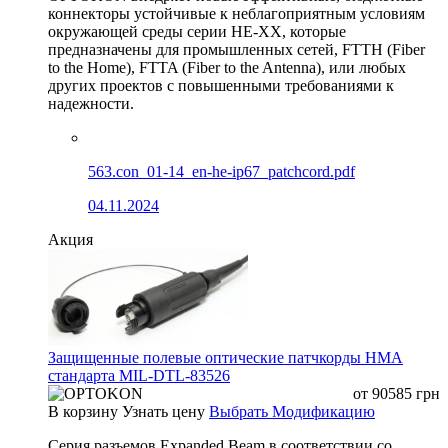
коннекторы устойчивые к неблагоприятным условиям
окружающей среды серии HE-XX, которые
предназначены для промышленных сетей, FTTH (Fiber
to the Home), FTTA (Fiber to the Antenna), или любых
других проектов с повышенными требованиями к
надежности.
563.con_01-14_en-he-ip67_patchcord.pdf
04.11.2024
Акция
Защищенные полевые оптические патчкорды HMA
стандарта MIL-DTL-83526
от
90585
грн
В корзину
Узнать цену
Выбрать Модификацию
Серия разъемов Expanded Beam в соответствии со