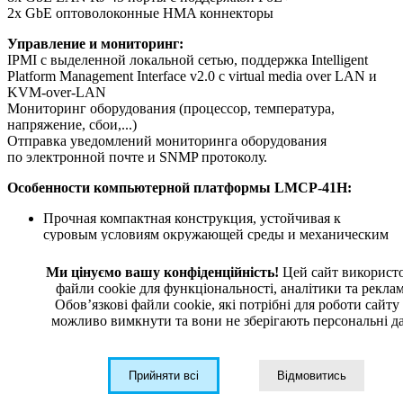
2x GbE оптоволоконные HMA коннекторы
Управление и мониторинг:
IPMI с выделенной локальной сетью, поддержка Intelligent
Platform Management Interface v2.0 с virtual media over LAN и
KVM-over-LAN
Мониторинг оборудования (процессор, температура,
напряжение, сбои,...)
Отправка уведомлений мониторинга оборудования
по электронной почте и SNMP протоколу.
Особенности
компьютерной платформы LMCP-41H:
Прочная компактная конструкция, устойчивая к
суровым условиям окружающей среды и механическим
воздействиям;
Процессор серии Intel® Xeon® D-1500;
Ми цінуємо вашу конфіденційність!
Цей сайт використ
До 128 ГБ оперативной памяти ECC DDR4;
файли cookie для функціональності, аналітики та рекла
Двойной съемный SSD 2,5'';
Обовʼязкові файли cookie, які потрібні для роботи сайту
Встроенный слот расширения M.2 NVMe PCI-E 3.0 x4;
можливо вимкнути та вони не зберігають персональні да
8x 10/100/1000Base-T управляемых порта с поддержкой
PoE+ и 2x 100/1000Base-X порта;
Расширенное управление PoE+,
Прийняти всі
Відмовитись
максимальная выходная мощность 60 Вт или 100 Вт;
Круглые соединители серии MIL-DTL-D38999;