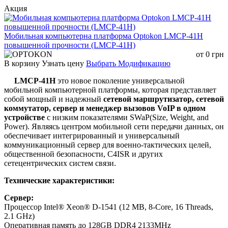
Акция
Мобильная компьютерна платформа Optokon LMCP-41H
повышенной прочности (LMCP-41H)
от
0
грн
В корзину
Узнать цену
Выбрать Модификацию
LMCP-41H
это новое поколение универсальной
мобильной компьютерной платформы, которая представляет
собой мощный и надежный
сетевой маршрутизатор, сетевой
коммутатор, сервер и менеджер вызовов VoIP в одном
устройстве
с низким показателями SWaP(Size, Weight, and
Power). Являясь центром мобильной сети передачи данных, он
обеспечивает интегрированный и универсальный
коммуникационный сервер для военно-тактических целей,
общественной безопасности, C4ISR и других
сетецентрических систем связи.
Технические характеристики:
Сервер:
Процессор Intel® Xeon® D-1541 (12 MB, 8-Core, 16 Threads,
2.1 GHz)
Оперативная память до 128GB DDR4 2133MHz