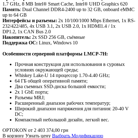
1.7 GHz, 8 MB Intel® Smart Cache, Intel® UHD Graphics 620
Память
: Dual Channel DDR4-2400 up to 32 GB, onboard eMMC
up to 64 GB
Интерфейсы и разъемы:
2x 10/100/1000 Mbps Ethernet, 1x RS-
232/422/485, 4x USB 3.1, 2x USB 2.0, 1x HDMI1.4 / 1x
DP1.2, 1x CAN Bus 2.0
Накопитель:
2x SSD 256 GB, съёмные
Поддержка ОС:
Linux, Windows 10
Особенности серверной платформы LMCP-7H:
Прочная конструкция для использования в суровых
условиях окружающей среды;
Whiskey Lake-U 14 процессор 1.70-4.40 GHz;
64 ГБ общей оперативной памяти;
Два съемных SSD-диска большой емкости;
2x 1 GbE порта;
Разъемы MRJ;
Расширенный диапазон рабочих температур;
Широкий диапазон напряжения для питания: 20-40 V
DC;
Компактный небольшой дизайн, легкий вес.
OPTOKON
от
2 403 374,00
грн
В корзину
Узнать цену
Выбрать Модификацию