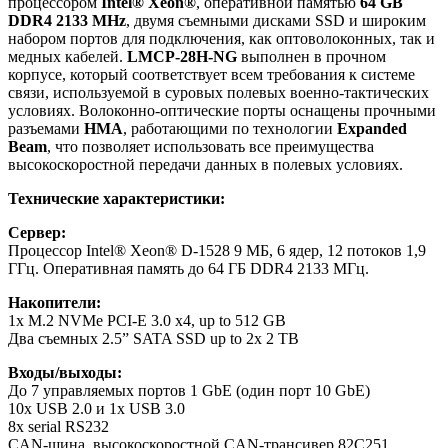
процессором
Intel® Xeon®
, оперативной памятью
64 GB
DDR4 2133 MHz
, двумя съемными дисками SSD и широким
набором портов для подключения, как оптоволоконных, так и
медных кабелей.
LMCP-28H-NG
выполнен в прочном
корпусе, который соответствует всем требования к системе
связи, используемой в суровых полевых военно-тактических
условиях. Волоконно-оптические порты оснащены прочными
разъемами
HMA
, работающими по технологии
Expanded
Beam
, что позволяет использовать все преимущества
высокоскоростной передачи данных в полевых условиях.
Технические характеристики:
Сервер:
Процессор Intel® Xeon® D-1528 9 МБ, 6 ядер, 12 потоков 1,9
ГГц. Оперативная память до 64 ГБ DDR4 2133 МГц.
Накопители:
1x M.2 NVMe PCI-E 3.0 x4, up to 512 GB
Два съемных 2.5” SATA SSD up to 2x 2 TB
Входы/выходы:
До 7 управляемых портов 1 GbE (один порт 10 GbE)
10x USB 2.0 и 1x USB 3.0
8x serial RS232
CAN-шина, высокоскоростной CAN-трансивер 82C251