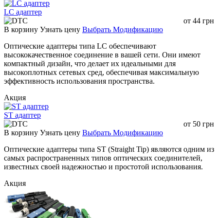
хранения
LC адаптер
Количество
500 раз
от
44
грн
соединений
В корзину
Узнать цену
Выбрать Модификацию
Диаметр кабеля
2,0 / 3,0 мм
Оптические адаптеры типа LC обеспечивают
высококачественное соединение в вашей сети. Они имеют
компактный дизайн, что делает их идеальными для
высокоплотных сетевых сред, обеспечивая максимальную
эффективность использования пространства.
Акция
ST адаптер
от
50
грн
В корзину
Узнать цену
Выбрать Модификацию
Оптические адаптеры типа ST (Straight Tip) являются одним из
самых распространенных типов оптических соединителей,
известных своей надежностью и простотой использования.
Акция