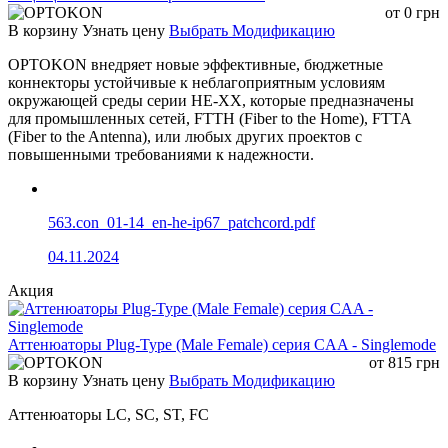
от
0
грн
Fast Connectors - type FC-FC_A
В корзину
Узнать цену
Выбрать Модификацию
OPTOKON внедряет новые эффективные, бюджетные
коннекторы устойчивые к неблагоприятным условиям
Тип
SM UPC
SM APC
MM UPC
окружающей среды серии HE-XX, которые предназначены
Внутренний Ø феруля
125,5 мкм
127,0 мкм
для промышленных сетей, FTTH (Fiber to the Home), FTTA
@1310nm <
@850 нм <
(Fiber to the Antenna), или любых других проектов с
Затухание
0.35дБ
0,35дБ
повышенными требованиями к надежности.
Обратимые потери
> 50дБ
> 60дБ
> 30дБ
Длина
53 мм
Рабочая температура
-40 - +85С
Температура
563.con_01-14_en-he-ip67_patchcord.pdf
-40 - +85С
хранения
Количество
04.11.2024
500 раз
соединений
Акция
Диаметр кабеля
2,0 / 3,0 мм
Аттенюаторы Plug-Type (Male Female) серия CAA - Singlemode
Fast Connectors - type FC-FC_B
от
815
грн
В корзину
Узнать цену
Выбрать Модификацию
Аттенюаторы LC, SC, ST, FC
Тип
SM UPC
SM APC
MM UPC
Внутренний Ø феруля
125,5 мкм
127,0 мкм