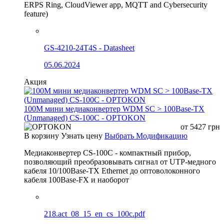
ERPS Ring, CloudViewer app, MQTT and Cybersecurity
feature)
GS-4210-24T4S - Datasheet
05.06.2024
Акция
100М мини медиаконвертер WDM SC > 100Base-TX
(Unmanaged) CS-100C - OPTOKON
от
5427
грн
В корзину
Узнать цену
Выбрать Модификацию
Медиаконвертер CS-100C - компактный прибор,
позволяющий преобразовывать сигнал от UTP-медного
кабеля 10/100Base-TX Ethernet до оптоволоконного
кабеля 100Base-FX и наоборот
218.act_08_15_en_cs_100c.pdf