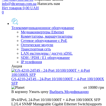
info@dtcgroup.com.ua
Написать нам
Нет товаров
0,00
UAH
0
Телекоммуникационное оборудование
Медиаконвертеры Ethernet
Коммутаторы, маршрутизаторы
Сетевое оборудование с PoE
Оптические модули
Транспортная сеть
LAN екстендеры / доступ xDSL
SDH / PDH / E1 оборудование
IP телефония
Акция
GS-4210-24T4S - 24-Port 10/100/1000T + 4-Port 100/1000X
SFP
от
10080
грн
В корзину
Узнать цену
Выбрать Модификацию
IPv4/IPv6, 24-Port 10/100/1000T + 4-Port 100/1000X SFP
L2/L4 SNMP Manageable Gigabit Ethernet Switch(supports