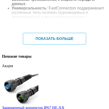
данных.
Универсальность:
FastConnectors поддерживают
различные типы волокон (одномодовые и
многомодовые) и могут использоваться с
различными типами кабелей, что делает их
универсальным решением для разнообразных
приложений.
Надежность:
Коннекторы имеют прочную
ПОКАЗАТЬ БОЛЬШЕ
конструкцию, обеспечивающую защиту от
механических повреждений и воздействия
окружающей среды, что делает их идеальными для
использования как в помещениях, так и на
Похожие товары
открытом воздухе.
Экономия затрат:
Благодаря быстрой установке и
отсутствию необходимости в дорогом
Акция
оборудовании, использование FastConnectors
позволяет значительно снизить расходы на
установку и обслуживание сети.
Применение:
Оптические коннекторы быстрого монтажа
FastConnectors идеально подходят для использования в
корпоративных сетях, дата-центрах, телекоммуникациях,
а также в проектах, где важны скорость и эффективность
установки.
Защищенный коннектор IP67 HE-XX