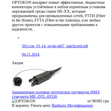
OPTOKON внедряет новые эффективные, бюджетные
коннекторы устойчивые к неблагоприятным условиям
окружающей среды серии HE-XX, которые
предназначены для промышленных сетей, FTTH (Fiber
to the Home), FTTA (Fiber to the Antenna), или любых
других проектов с повышенными требованиями к
надежности.
563.con_01-14_en-he-ip67_patchcord.pdf
04.11.2024
Акция
Защищенные полевые оптические патчкорды HMA
стандарта MIL-DTL-83526
от
90585
грн
В корзину
Узнать цену
Выбрать Модификацию