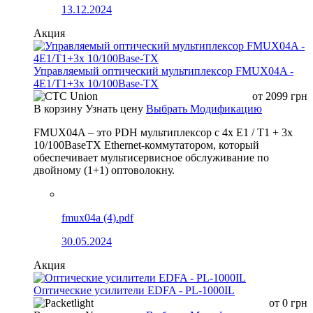
13.12.2024
Акция
Управляемый оптический мультиплексор FMUX04A -
4E1/T1+3x 10/100Base-TX
от
2099
грн
В корзину
Узнать цену
Выбрать Модификацию
FMUX04A – это PDH мультиплексор с 4x E1 / T1 + 3x
10/100BaseTX Ethernet-коммутатором, который
обеспечивает мультисервисное обслуживание по
двойному (1+1) оптоволокну.
fmux04a (4).pdf
30.05.2024
Акция
Оптические усилители EDFA - PL-1000IL
от
0
грн