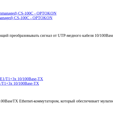
managed) CS-100C - OPTOKON
щий преобразовывать сигнал от UTP-медного кабеля 10/100Base-
/T1+3x 10/100Base-TX
100BaseTX Ethernet-коммутатором, который обеспечивает мульти