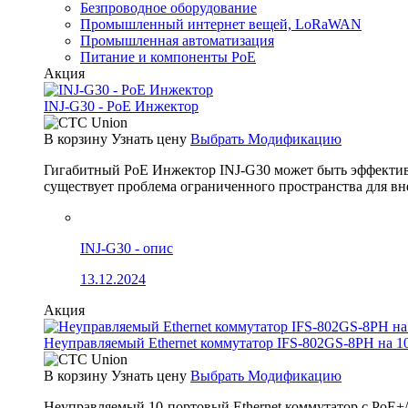
Безпроводное оборудование
Промышленный интернет вещей, LoRaWAN
Промышленная автоматизация
Питание и компоненты PoE
Акция
INJ-G30 - PoE Инжектор
В корзину
Узнать цену
Выбрать Модификацию
Гигабитный PoE Инжектор INJ-G30 может быть эффективно
существует проблема ограниченного пространства для вн
INJ-G30 - опис
13.12.2024
Акция
Неуправляемый Ethernet коммутатор IFS-802GS-8PH на 1
В корзину
Узнать цену
Выбрать Модификацию
Неуправляемый 10-портовый Ethernet коммутатор с PoE+