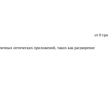
от
0
грн
зличных оптических приложений, таких как расширение