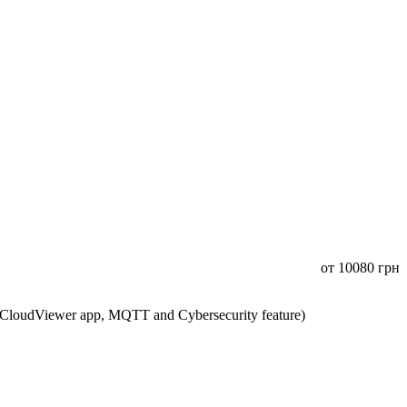
от
10080
грн
CloudViewer app, MQTT and Cybersecurity feature)