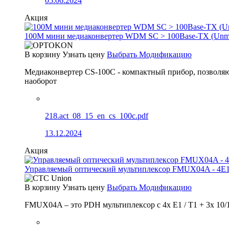
05.06.2024
Акция
100М мини медиаконвертер WDM SC > 100Base-TX (Un
В корзину
Узнать цену
Выбрать Модификацию
Медиаконвертер CS-100C - компактный прибор, позволяю
наоборот
218.act_08_15_en_cs_100c.pdf
13.12.2024
Акция
Управляемый оптический мультиплексор FMUX04A - 4E1
В корзину
Узнать цену
Выбрать Модификацию
FMUX04A – это PDH мультиплексор с 4x E1 / T1 + 3x 10/