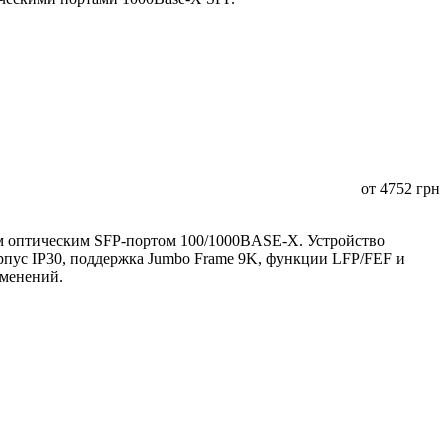
от
4752
грн
 оптическим SFP-портом 100/1000BASE-X. Устройство
орпус IP30, поддержка Jumbo Frame 9K, функции LFP/FEF и
именений.