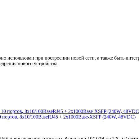
 использован при построении новой сети, а также быть интегр
едрения нового устройства.
0 портов, 8x10/100BaseRJ45 + 2x1000Base-XSFP (240W, 48VDC)
/PoE промышленного класса с 8 портами 10/100Base-TX и 2 опт