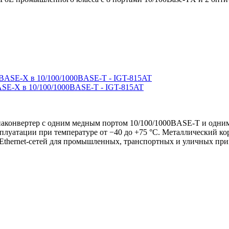
SE-X в 10/100/1000BASE-T - IGT-815AT
онвертер с одним медным портом 10/100/1000BASE-T и одним
сплуатации при температуре от −40 до +75 °C. Металлический к
Ethernet-сетей для промышленных, транспортных и уличных пр