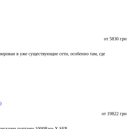
от
5830
грн
ирован в уже существующие сети, особенно там, где
от
19822
грн
ическими портами 1000Base-X SFP.