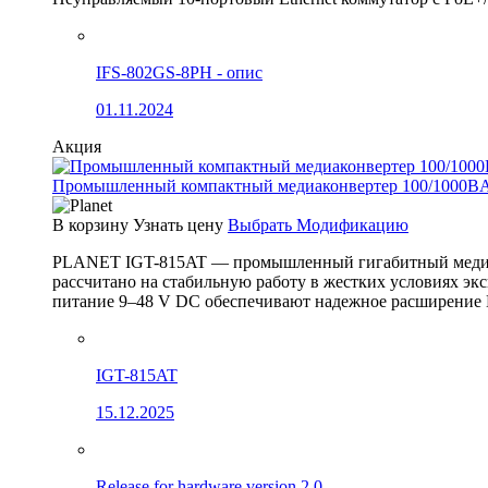
IFS-802GS-8PH - опис
01.11.2024
Акция
Промышленный компактный медиаконвертер 100/1000BA
В корзину
Узнать цену
Выбрать Модификацию
PLANET IGT-815AT — промышленный гигабитный медиак
рассчитано на стабильную работу в жестких условиях эк
питание 9–48 V DC обеспечивают надежное расширение 
IGT-815AT
15.12.2025
Release for hardware version 2.0.