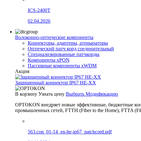
ICS-2400T
02.04.2026
Волоконно-оптические компоненты
Коннекторы, адаптеры, атеньюаторы
Оптический патч корд соединительный
Специализированные патчкорды
Компоненты xPON
Пассивные компоненты xWDM
Акция
Защищенный коннектор IP67 HE-XX
В корзину
Узнать цену
Выбрать Модификацию
OPTOKON внедряет новые эффективные, бюджетные конн
промышленных сетей, FTTH (Fiber to the Home), FTTA (F
563.con_01-14_en-he-ip67_patchcord.pdf